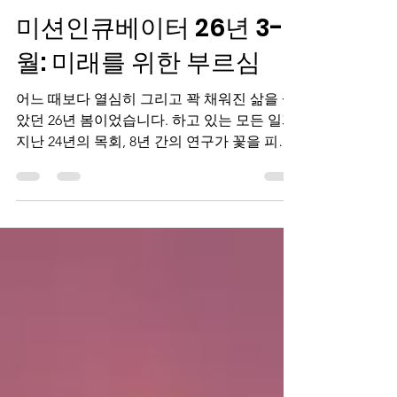
Say young Lee
Jun 27
3 min read
미션인큐베이터 26년 3-6
월: 미래를 위한 부르심
어느 때보다 열심히 그리고 꽉 채워진 삶을 살
았던 26년 봄이었습니다. 하고 있는 모든 일과
지난 24년의 목회, 8년 간의 연구가 꽃을 피우
는 시간입니다. 하나씩 퍼즐이 맞춰지듯 학교
와 교회와 선교지를 연결하는 일을 감당하고
있고, 열매들이 맺히고 있습니다. 특히 이번 6
월에는 지난 8년간 미션인큐베이터를 통해 키
워왔던 미래 다음세대 선교의 모델, Better
Globe Makers” 사례를 “예일 에딘버러 컨퍼
런스”라고 하는 선교학계에서 오래되고 권위
있는 학회에서 발표할 수 있었습니다. 그 전인
4월에는 제 책 “전지하신 AI”가 발간되었고 기
독교 미디어 사장 연합모임에서 주목받고 칭