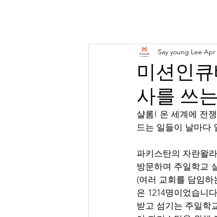
Mission incubators
Home
About
Say young Lee
Apr 
미션인큐베
사를 쓰는
샬롬! 온 세계에 전
드는 일들이 날마다 
파키스탄의 자란왈라 
방문하며 주일학교 실
(여러 교회를 담임하
은 1214명이었습니다
받고 섬기는 주일학교