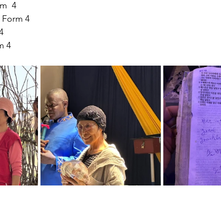
rm  4
 Form 4 
4 
m 4