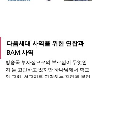
다음세대 사역을 위한 연합과 
BAM 사역
방송국 부사장으로의 부르심이 무엇인
지 늘 고민하고 있지만 하나님께서 학교
와 교회, 선교지를 연결하는 자리에 불러 
주셨고 이미 준비하고 계셨음을 깨닫게 
되며 감사하고 있습니다. 1500명의 학생 
회원을 둔 워십댄스(퍼포밍 아트) 단체인 
God’s Image 변용진 대표님과 청소년을 
위한 연합 개강예배 “Back to School 
Worship”도 구상하고 준비하게 되었고, 
이를 위한 펀드는 “릴리 재단”의 프로젝
트들을 통해 후원받을 수 있는 길도 열렸